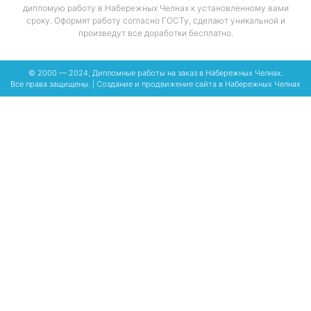
дипломую работу в Набережных Челнах к установленному вами
сроку. Оформят работу согласно ГОСТу, сделают уникальной и
произведут все доработки бесплатно.
© 2000 — 2024, Дипломные работы на заказ в Набережных Челнах.
Все права защищены. | Создание и
продвижение сайта в Набережных Челнах